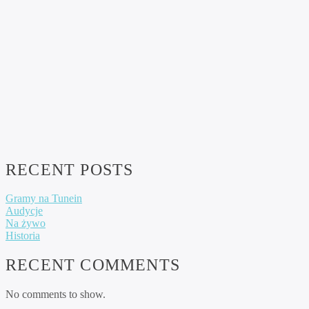
REAL
VISUALIZER
powered
by
Sodah
Webdesign
Dexheim
RECENT POSTS
Gramy na Tunein
Audycje
Na żywo
Historia
RECENT COMMENTS
No comments to show.