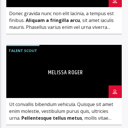
Donec gravida nunc non elit lacinia, a tempus est
finibus.
Aliquam a fringilla arcu
, sit amet iaculis
mauris. Phasellus varius enim vel urna viverra
fringilla. Interdum et malesuada fames ac.
TALENT SCOUT
MELISSA ROGER
Ut convallis bibendum vehicula. Quisque sit amet
enim molestie, vestibulum purus quis, ultricies
urna.
Pellentesque tellus metus
, mollis vitae
blandit ac, lobortis a justo.